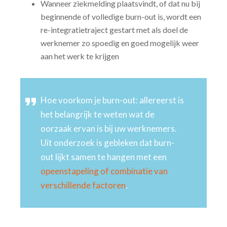
Wanneer ziekmelding plaatsvindt, of dat nu bij
beginnende of volledige burn-out is, wordt een
re-integratietraject gestart met als doel de
werknemer zo spoedig en goed mogelijk weer
aan het werk te krijgen
Hoe voorkom je burn-out: allereerst is
het belangrijk te weten wat de
oorzaak ervan is bij uw werknemers.
Uit onderzoek is gebleken dat burn-
out lijkt samen te hangen met een
opeenstapeling of combinatie van
verschillende factoren
.