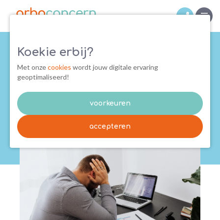
Koekie erbij?
Hoe voorkom je een burn-out:
Met onze
cookies
wordt jouw digitale ervaring
geoptimaliseerd!
uitdagingen
23/08/2021
Preventie & Vitaliteit
voorkeuren
accepteren