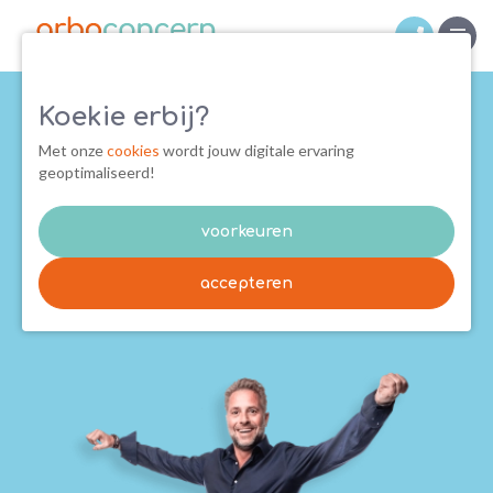
Koekie erbij?
Win-winsituatie
Voor werkgever en werknemer
Met onze
cookies
wordt jouw digitale ervaring
geoptimaliseerd!
voorkeuren
doe mij een voorstel
accepteren
of bel 071 - 40 181 41