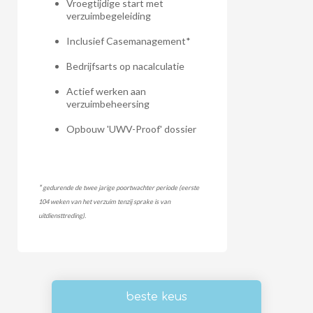
Vroegtijdige start met
verzuimbegeleiding
Inclusief Casemanagement*
Bedrijfsarts op nacalculatie
Actief werken aan
verzuimbeheersing
Opbouw 'UWV-Proof' dossier
*
gedurende de twee jarige poortwachter periode (eerste
104 weken van het verzuim tenzij sprake is van
uitdiensttreding).
beste keus