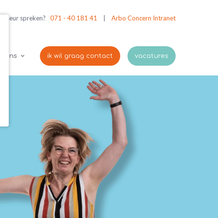
viseur spreken?
071 - 40 181 41
|
Arbo Concern Intranet
r ons
ik wil graag contact
vacatures