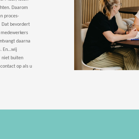
achten. Daarom
en proces-
. Dat bevordert
Uw medewerkers
ontvangt daarna
. En…wij
 niet buiten
ontact op als u