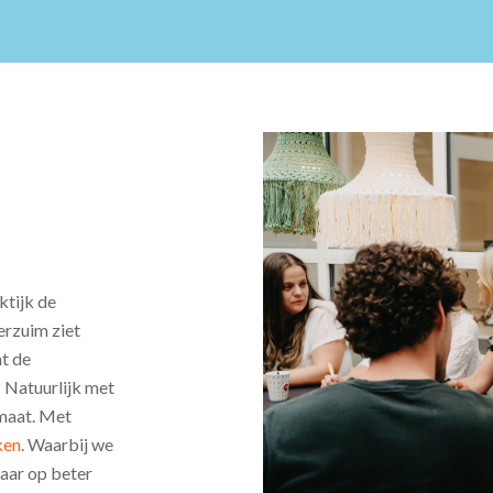
d
ktijk de
erzuim ziet
at de
 Natuurlijk met
 maat. Met
ken
. Waarbij we
 maar op beter