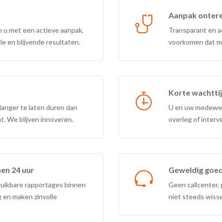
Aanpak ontere
n u met een actieve aanpak,
Transparant en a
le en blijvende resultaten.
voorkomen dat me
Korte wachtti
 langer te laten duren dan
U en uw medewerk
nt. We blijven innoveren.
overleg of interv
nen 24 uur
Geweldig goed
ruikbare rapportages binnen
Geen callcenter, 
g en maken zinvolle
niet steeds wiss