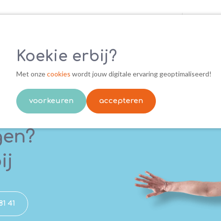
Arbo-ad
Koekie erbij?
Diensten
Kennisbank
Ove
Met onze
cookies
wordt jouw digitale ervaring geoptimaliseerd!
voorkeuren
accepteren
gen?
ij
81 41