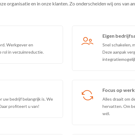
ze organisatie en in onze klanten. Zo onderscheiden wij ons van a
Eigen bedrijf
ord. Werkgever en
Snel schakelen, 
 rol in verzuimreductie.
Deze aanpak verg
integratiemogeli
Focus op wer
 uw bedrijf belangrijk is. We
Alles draait om d
Daar profiteert u van!
hervatten. Om be
wél.