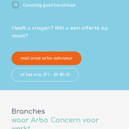
Geweldig goed bereikbaar
10
Heeft u vragen? Wilt u een offerte op
maat?
mail onze arbo-adviseur
of bel ons: 071 - 40 181 41
Branches
waar Arbo Concern voor
werkt