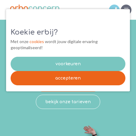
Koekie erbij?
Zorgen over toenemend
ziekteverzuim en stijgende
Met onze
cookies
wordt jouw digitale ervaring
geoptimaliseerd!
verzuimkosten?
Maak uw bedrijf beter
voorkeuren
accepteren
bekijk onze diensten
bekijk onze tarieven